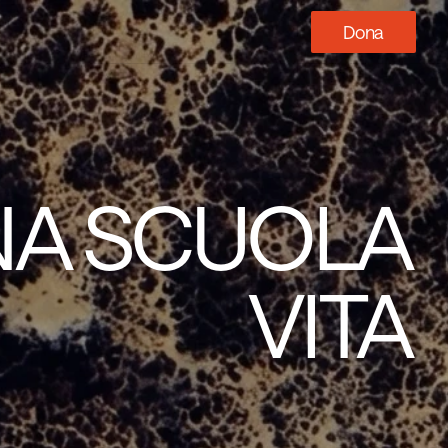
Dona
NA SCUOLA 
VITA 